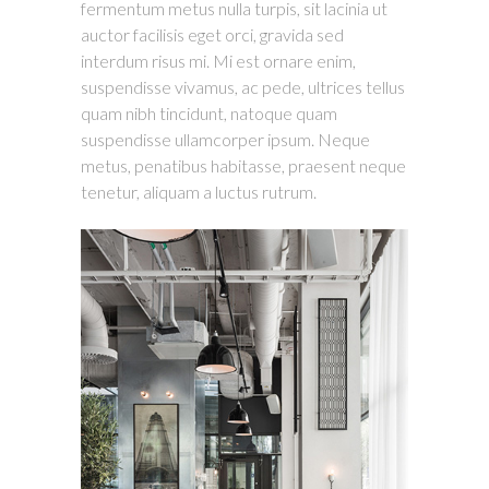
fermentum metus nulla turpis, sit lacinia ut
auctor facilisis eget orci, gravida sed
interdum risus mi. Mi est ornare enim,
suspendisse vivamus, ac pede, ultrices tellus
quam nibh tincidunt, natoque quam
suspendisse ullamcorper ipsum. Neque
metus, penatibus habitasse, praesent neque
tenetur, aliquam a luctus rutrum.