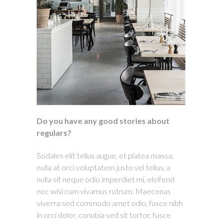
Do you have any good stories about
regulars?
Sodales elit tellus augue, et platea massa,
nulla at orci voluptatem justo vel tellus, a
nulla sit neque odio imperdiet mi, eleifend
nec wisi cum vivamus rutrum. Maecenas
viverra sed commodo amet odio, fusce nibh
in orci dolor, conubia sed sit tortor, fusce