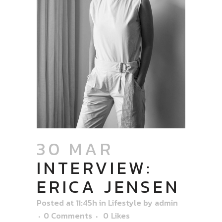
30 MAR
INTERVIEW:
ERICA JENSEN
Posted at 11:45h
in
Lifestyle
by
admin
0 Comments
0
Likes